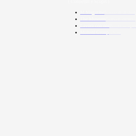
( Connettiti e Scopri )
M Magazine
Racconti di desi
The Museum
Storia e identità
Lavora con noi
Posizioni aper
Molteni Group
About