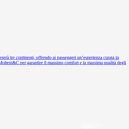
rserà tre continenti, offrendo ai passeggeri un’esperienza curata in
lteni&C per garantire il massimo comfort e la massima qualità degli