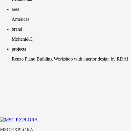
area
Americas
brand
Molteni&C
projects
Renzo Piano Building Workshop with interior design by RDAI
565 Broome si innalza per 30 piani nel quartiere SoHo di New York City,
e alla purezza dei materiali, in omaggio alla semplice solidità degli edif
MSC EXPLORA
,