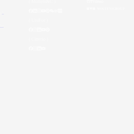
( Molteni&C )
gn
( UniFor )
te
( Citterio )