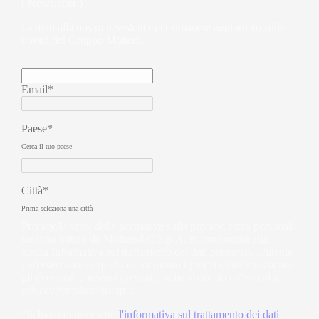
( Newsletter )
Iscriviti alla nostra newsletter per rimanere aggiornato sulle
novità del Gruppo Molteni.
Email*
Paese*
Cerca il tuo paese
Città*
Prima seleziona una città
Privacy
Ai sensi della normativa sulla privacy, i dati personali
saranno trattati da Molteni&C S.p.A. in conformità alla
nostra Informativa sul trattamento dei dati personali. L'utente
può esercitare in qualsiasi momento i propri diritti e revocare
gli eventuali consensi prestati, anche inviando un'e-mail a
privacy@moltenigroup.it
Dichiaro di aver letto
l'informativa sul trattamento dei dati