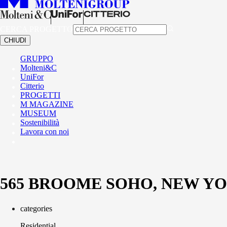
CERCA PROGETTO
MENU
CHIUDI
GRUPPO
Molteni&C
UniFor
Citterio
PROGETTI
M MAGAZINE
MUSEUM
Sostenibilità
Lavora con noi
565 BROOME SOHO, NEW Y
categories
Residential